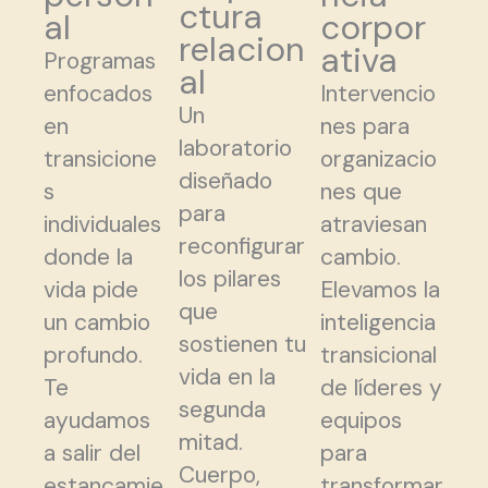
ctura
al
corpor
relacion
ativa
Programas
al
enfocados
Intervencio
Un
en
nes para
laboratorio
transicione
organizacio
diseñado
s
nes que
para
individuales
atraviesan
reconfigurar
donde la
cambio.
los pilares
vida pide
Elevamos la
que
un cambio
inteligencia
sostienen tu
profundo.
transicional
vida en la
Te
de líderes y
segunda
ayudamos
equipos
mitad.
a salir del
para
Cuerpo,
estancamie
transformar