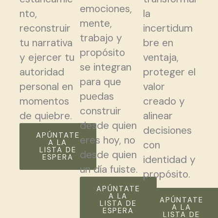
emociones,
nto,
la
mente,
reconstruir
incertidum
trabajo y
tu narrativa
bre en
propósito
y ejercer tu
ventaja,
se integran
autoridad
proteger el
para que
personal en
valor
puedas
momentos
creado y
construir
de quiebre.
alinear
desde quien
decisiones
APÚNTATE
eres hoy, no
A LA
con
LISTA DE
desde quien
ESPERA
identidad y
un día fuiste.
propósito.
APÚNTATE
A LA
APÚNTATE
LISTA DE
A LA
ESPERA
LISTA DE