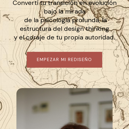
Convertí tu transición en evolución
bajo la mirada
de la psicología profunda, la
estructura del design thinking
y el coraje de tu propia autoridad.
EMPEZAR MI REDISEÑO