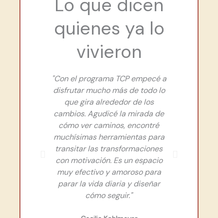
Lo que dicen
quienes ya lo
vivieron
"Con el programa TCP empecé a
"Voy en
disfrutar mucho más de todo lo
mi hij
que gira alrededor de los
Ya te
cambios. Agudicé la mirada de
estoy.
cómo ver caminos, encontré
termin
muchísimas herramientas para
para 
transitar las transformaciones
para
con motivación. Es un espacio
lanzand
muy efectivo y amoroso para
busc
parar la vida diaria y diseñar
herram
cómo seguir."
ram