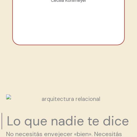
Cecilia Kohlmeyer
Cl
Lo que nadie te dice
No necesitás envejecer «bien». Necesitás