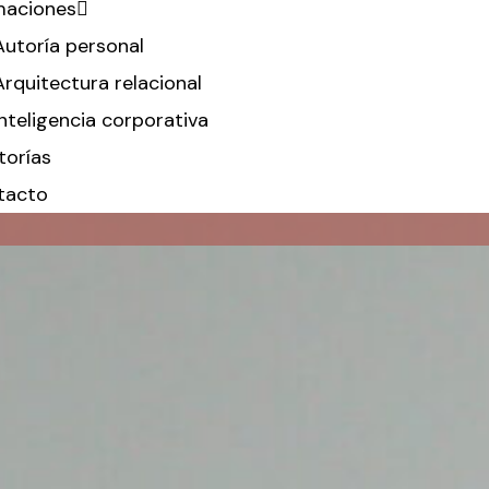
maciones
Autoría personal
Arquitectura relacional
 redefine.
Inteligencia corporativa
davía no tiene
torías
tacto