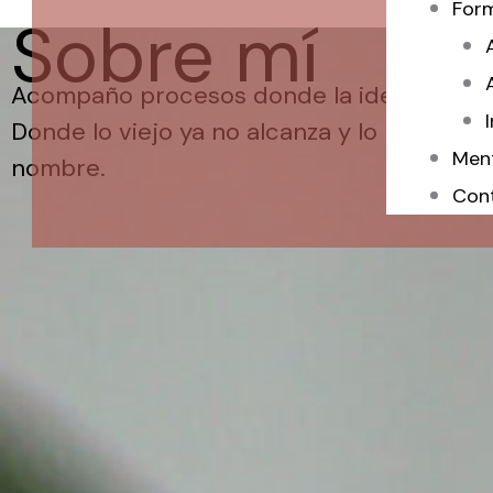
For
Sobre mí
Acompaño procesos donde la identidad se
Donde lo viejo ya no alcanza y lo nuevo to
Men
nombre.
Con