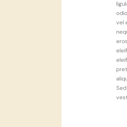
ligu
odio
vel 
neq
eros
elei
elei
pre
aliq
Sed 
vest