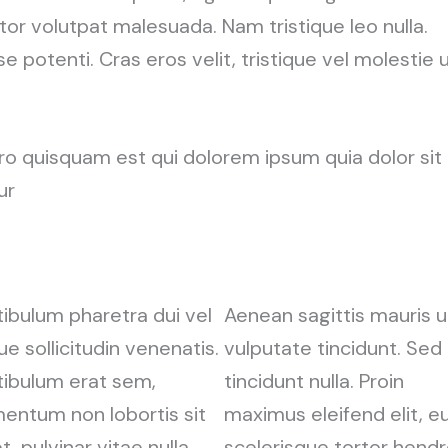
or volutpat malesuada. Nam tristique leo nulla.
e potenti. Cras eros velit, tristique vel molestie 
o quisquam est qui dolorem ipsum quia dolor sit
ur
ibulum pharetra dui vel
Aenean sagittis mauris u
e sollicitudin venenatis.
vulputate tincidunt. Sed
tibulum erat sem,
tincidunt nulla. Proin
entum non lobortis sit
maximus eleifend elit, e
, pulvinar vitae nulla.
scelerisque tortor hendr