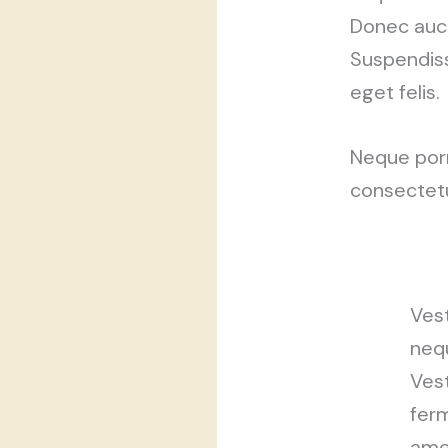
Donec auct
Suspendiss
eget felis.
Neque porr
consectet
Vest
nequ
Ves
ferm
amet