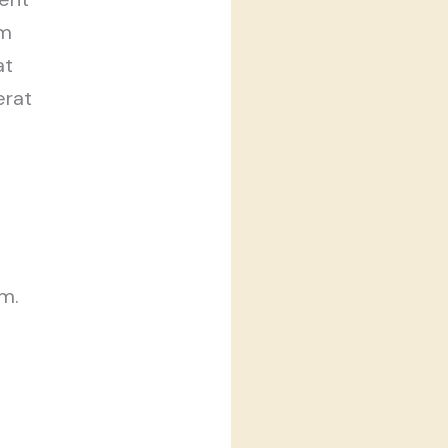
um
at
erat
m.