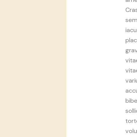
Cras
sem
iacu
pla
grav
vita
vita
vari
acc
bibe
soll
tort
vol