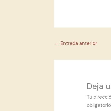
←
Entrada anterior
Deja 
Tu direcci
obligator