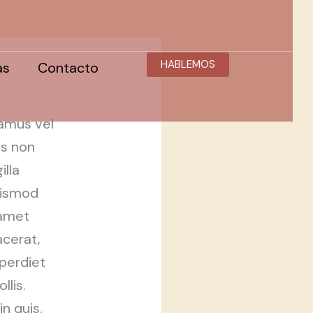
HABLEMOS
as
Contacto
vamus vel
us non
illa
euismod
 amet
acerat,
mperdiet
llis.
n quis.