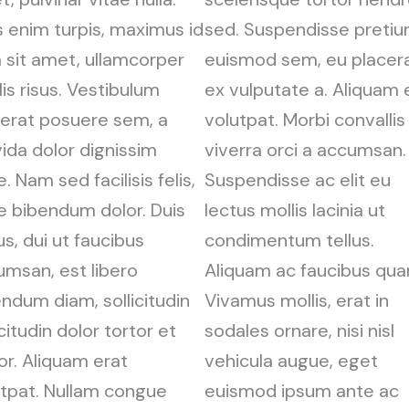
 enim turpis, maximus id
sed. Suspendisse preti
 sit amet, ullamcorper
euismod sem, eu placer
lis risus. Vestibulum
ex vulputate a. Aliquam 
cerat posuere sem, a
volutpat. Morbi convallis
ida dolor dignissim
viverra orci a accumsan.
e. Nam sed facilisis felis,
Suspendisse ac elit eu
e bibendum dolor. Duis
lectus mollis lacinia ut
us, dui ut faucibus
condimentum tellus.
umsan, est libero
Aliquam ac faucibus qua
ndum diam, sollicitudin
Vivamus mollis, erat in
icitudin dolor tortor et
sodales ornare, nisi nisl
or. Aliquam erat
vehicula augue, eget
utpat. Nullam congue
euismod ipsum ante ac