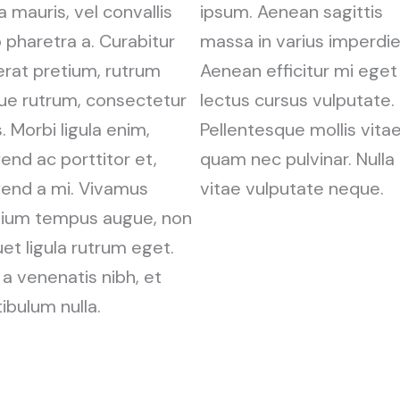
la mauris, vel convallis
ipsum. Aenean sagittis
 pharetra a. Curabitur
massa in varius imperdie
erat pretium, rutrum
Aenean efficitur mi eget
ue rutrum, consectetur
lectus cursus vulputate.
. Morbi ligula enim,
Pellentesque mollis vita
fend ac porttitor et,
quam nec pulvinar. Nulla
fend a mi. Vivamus
vitae vulputate neque.
tium tempus augue, non
uet ligula rutrum eget.
a venenatis nibh, et
ibulum nulla.