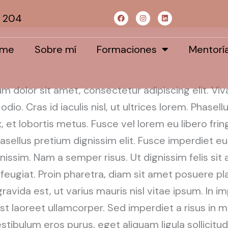
F
I
L
8 204
a
n
i
c
s
n
e
t
k
b
a
e
ome
Sobre mí
Formaciones
Mentorí
o
g
d
o
r
i
k
a
n
m
m dolor sit amet, consectetur adipiscing elit. Vi
o. Cras id iaculis nisl, ut ultrices lorem. Phasell
, et lobortis metus. Fusce vel lorem eu libero fring
Phasellus pretium dignissim elit. Fusce imperdiet 
gnissim. Nam a semper risus. Ut dignissim felis sit
eugiat. Proin pharetra, diam sit amet posuere pl
avida est, ut varius mauris nisl vitae ipsum. In i
t laoreet ullamcorper. Sed imperdiet a risus in mo
tibulum eros purus, eget aliquam ligula sollicitudi