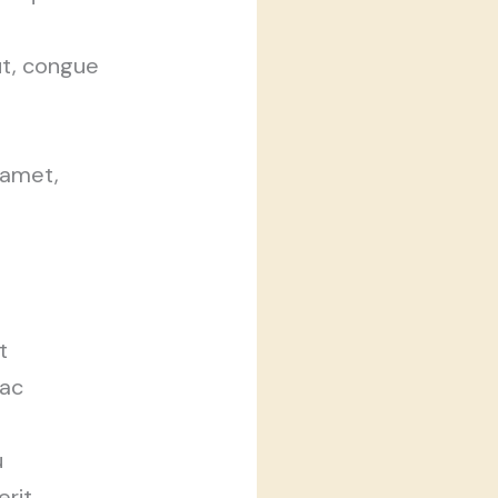
ut, congue
 amet,
t
 ac
u
erit