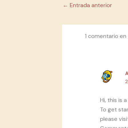
←
Entrada anterior
1 comentario en 
2
Hi, this is
To get sta
please vis