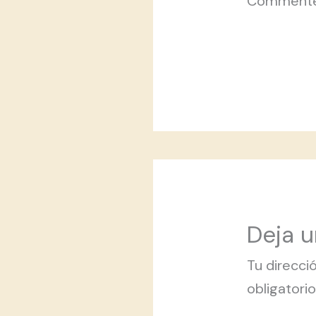
Commente
Deja 
Tu direcci
obligator