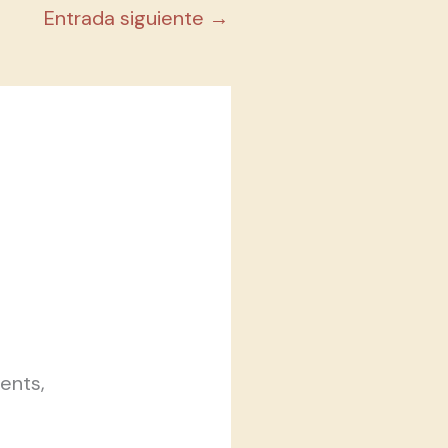
Entrada siguiente
→
ents,