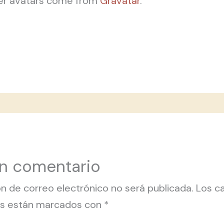
r avatars come from
Gravatar
.
un comentario
ón de correo electrónico no será publicada.
Los c
ios están marcados con
*