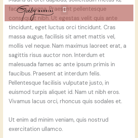
Ir
facilisis magna. Praesent pellentesque
al
consequat nibh. Ut egestas velit quis ante
contenido
tincidunt, eget luctus orci tincidunt. Cras
massa augue, facilisis sit amet mattis vel,
mollis vel neque. Nam maximus laoreet erat, a
sagittis risus auctor non. Interdum et
malesuada fames ac ante ipsum primis in
faucibus. Praesent at interdum felis.
Pellentesque facilisis vulputate justo, in
euismod turpis aliquet id. Nam ut nibh eros.
Vivamus lacus orci, rhoncus quis sodales et.
Ut enim ad minim veniam, quis nostrud
exercitation ullamco.